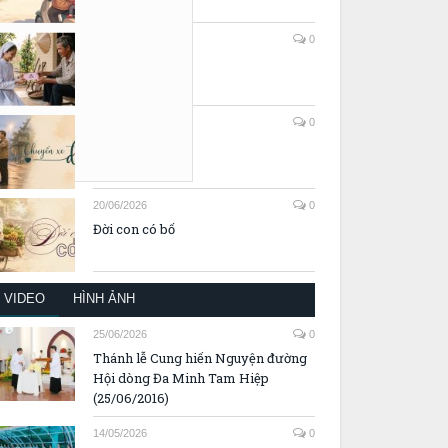
a con.”
20/06/2026
0
Thư gởi Ba
20/06/2026
0
Chuyến xe đêm
20/06/2026
0
Đời con có bố
VIDEO
HÌNH ẢNH
25/06/2026
0
Thánh lễ Cung hiến Nguyện đường
Hội dòng Đa Minh Tam Hiệp
(25/06/2016)
14/05/2026
0