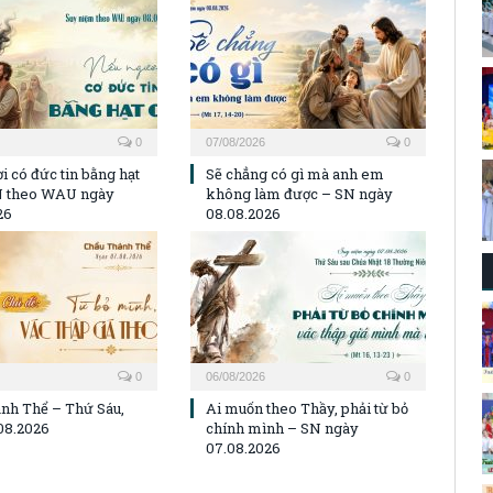
0
07/08/2026
0
i có đức tin bằng hạt
Sẽ chẳng có gì mà anh em
N theo WAU ngày
không làm được – SN ngày
26
08.08.2026
0
06/08/2026
0
nh Thể – Thứ Sáu,
Ai muốn theo Thầy, phải từ bỏ
08.2026
chính mình – SN ngày
07.08.2026