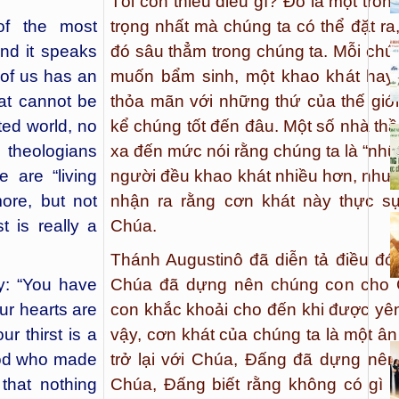
Tôi còn thiếu điều gì? Đó là một tro
 of the most
trọng nhất mà chúng ta có thể đặt ra,
nd it speaks
đó sâu thẳm trong chúng ta. Mỗi chú
 of us has an
muốn bẩm sinh, một khao khát hay 
hat cannot be
thỏa mãn với những thứ của thế giới
ated world, no
kể chúng tốt đến đâu. Một số nhà thầ
 theologians
xa đến mức nói rằng chúng ta là “nhữ
 are “living
người đều khao khát nhiều hơn, nhưn
more, but not
nhận ra rằng cơn khát này thực sự
t is really a
Chúa.
Thánh Augustinô đã diễn tả điều đó
ay: “You have
Chúa đã dựng nên chúng con cho 
ur hearts are
con khắc khoải cho đến khi được yên
ur thirst is a
vậy, cơn khát của chúng ta là một â
 God who made
trở lại với Chúa, Đấng đã dựng nên 
that nothing
Chúa, Đấng biết rằng không có gì 