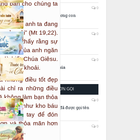
ấng ban cho chúng ta
06/08/2026
0
Mẹ vẫn luôn thương con
hấy rằng anh ta đang
 của cải” (Mt 19,22).
06/08/2026
0
nh niên thấy rằng sự
Giọt nước
Tài sản của anh ngăn
 là biết Chúa Giêsu.
06/08/2026
0
vẫn khắc khoải.
Thuộc trọn về chúa
ả những điều tốt đẹp
ài chỉ ra những điều
TÂM TÌNH
HUYỀN NHIỆM ƠN GỌI
sẽ không làm bạn thỏa
27/07/2026
0
ặt chúng như kho báu
Gởi em – người đã được gọi tên
ộng vòng tay để đón
 hơn và thỏa mãn hơn
21/06/2026
0
hiên Chúa.
Tấm lưng