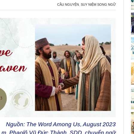
CẦU NGUYỆN
,
SUY NIỆM SONG NGỮ
Nguồn: The Word Among Us, August 2023
Lm. Phaolô Vũ Đức Thành, SDD. chuyển ngữ