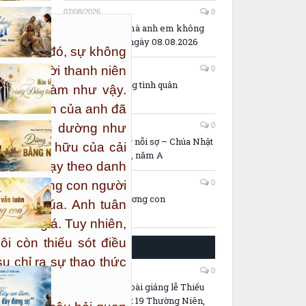
07/08/2026
0
t 19,21)
Sẽ chẳng có gì mà anh em không
làm được – SN ngày 08.08.2026
 bất an đó, sự không
ao?” Người thanh niên
06/08/2026
0
Hôn lễ cùng đấng tình quân
hắn đã làm như vậy.
 thỏa mãn của anh đã
lưu ý rằng dường như
06/08/2026
0
Đừng sống bằng nỗi sợ – Chúa Nhật
nh ấy sở hữu của cải
19 Thường Niên, năm A
nó để chạy theo danh
06/08/2026
0
đã biết rằng con người
Mẹ vẫn luôn thương con
 kiếm Chúa. Anh tuân
i danh giá. Tuy nhiên,
ôi còn thiếu sót điều
MỤC VỤ GIÁO XỨ
su chỉ ra sự thao thức
06/08/2026
0
ợc.
PowerPoint và bài giảng lễ Thiếu
Nhi – Chúa Nhật 19 Thường Niên,