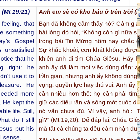
 (Mt 19:21)
Anh em sẽ có kho báu ở trên trời (M
feeling, that
Bạn đã không cảm thấy nó? Cảm giác
ere something
hài lòng đó hỏi, “Không còn gì nữa s
y’s Gospel
trong bài Tin Mừng hôm nay chắc c
s unsatisfied
Sự khắc khoải, cơn khát không được
Notice that he
khiến anh đi tìm Chúa Giêsu. Hãy 
g right: he
anh ấy đã làm mọi việc đúng đắn: a
n’t use it to
trần gian, nhưng anh ấy không dùng 
leasure. He
vọng, quyền lực hay thú vui. Anh ấy 
 needed more
cần nhiều hơn thế; họ cần phải tìm
. He kept the
giữ các điều răn và sống một cuộc đờ
 life. Still,
nó vẫn chưa đủ. Vì vậy, anh hỏi: “T
at do I still
gì?” (Mt 19,20). Để đáp lại, Chúa Giê
Jesus put his
mà tất cả chúng ta đều cảm nhận đư
ll sense.