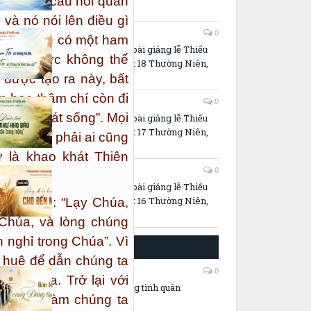
ng những câu hỏi quan
Năm A
 và nó nói lên điều gì
30/07/2026
0
ng ta đều có một ham
PowerPoint và bài giảng lễ Thiếu
thao thức không thể
Nhi – Chúa Nhật 18 Thường Niên,
Năm A
 được tạo ra này, bất
n học thậm chí còn đi
23/07/2026
0
ng kẻ khát sống”. Mọi
PowerPoint và bài giảng lễ Thiếu
Nhi – Chúa Nhật 17 Thường Niên,
g không phải ai cũng
Năm A
 là khao khát Thiên
16/07/2026
0
PowerPoint và bài giảng lễ Thiếu
Nhi – Chúa Nhật 16 Thường Niên,
 như sau: “Lạy Chúa,
Năm A
Chúa, và lòng chúng
 nghỉ trong Chúa”. Vì
ĐỜI SỐNG THÁNH HIẾN
n huệ để dẫn chúng ta
06/08/2026
0
chúng ta. Trở lại với
Hôn lễ cùng đấng tình quân
khác sẽ làm chúng ta