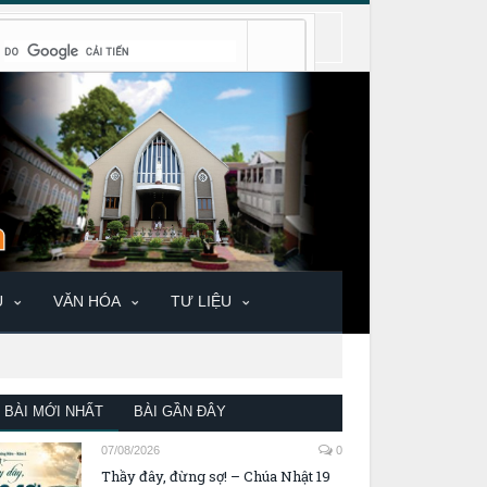
U
VĂN HÓA
TƯ LIỆU
BÀI MỚI NHẤT
BÀI GẦN ĐÂY
07/08/2026
0
Thầy đây, đừng sợ! – Chúa Nhật 19