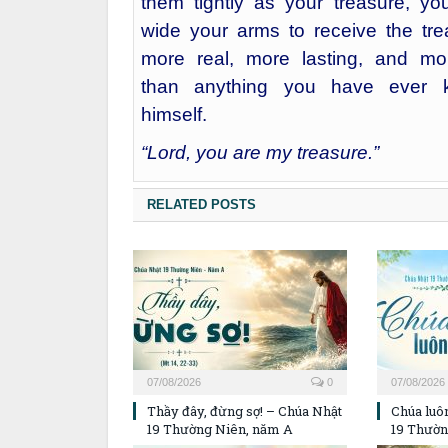
them tightly as your treasure, yo
wide your arms to receive the tre
more real, more lasting, and mor
than anything you have ever 
himself.
“Lord, you are my treasure.”
RELATED POSTS
07/08/2026
0
07/08/2026
Thầy đây, đừng sợ! – Chúa Nhật
Chúa luôn
19 Thường Niên, năm A
19 Thườn