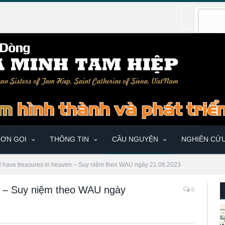
ƠN GỌI
THÔNG TIN
CẦU NGUYỆN
NGHIÊN CỨ
ll have treasures in heaven – Suy niệm theo WAU ngày 21.08.2023
en – Suy niệm theo WAU ngày
0