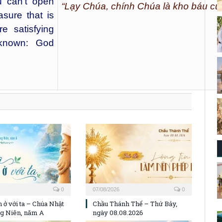
u can’t open
“Lạy Chúa, chính Chúa là kho báu củ
asure that is
e satisfying
known: God
0
07/08/2026
0
 ở với ta – Chúa Nhật
Chầu Thánh Thể – Thứ Bảy,
g Niên, năm A
ngày 08.08.2026