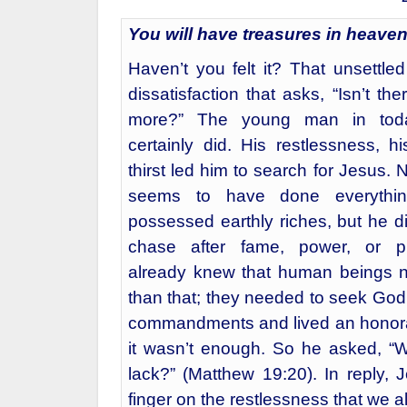
You will have treasures in heaven
Haven’t you felt it? That unsettled 
dissatisfaction that asks, “Isn’t th
more?” The young man in toda
certainly did. His restlessness, hi
thirst led him to search for Jesus. 
seems to have done everythin
possessed earthly riches, but he did
chase after fame, power, or p
already knew that human beings
than that; they needed to seek God
commandments and lived an honorable
it wasn’t enough. So he asked, “Wh
lack?” (Matthew 19:20). In reply, 
finger on the restlessness that we a