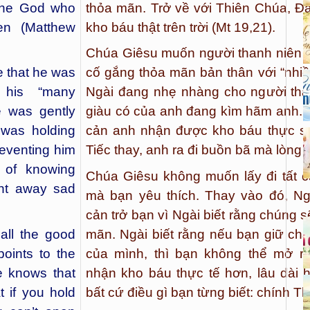
o the God who
thỏa mãn. Trở về với Thiên Chúa, Đ
ven (Matthew
kho báu thật trên trời (Mt 19,21).
Chúa Giêsu muốn người thanh niên t
 that he was
cố gắng thỏa mãn bản thân với “nhiều
h his “many
Ngài đang nhẹ nhàng cho người tha
e was gently
giàu có của anh đang kìm hãm anh. 
 was holding
cản anh nhận được kho báu thực sự
eventing him
Tiếc thay, anh ra đi buồn bã mà lòng 
e of knowing
Chúa Giêsu không muốn lấy đi tất c
ent away sad
mà bạn yêu thích. Thay vào đó, Ng
cản trở bạn vì Ngài biết rằng chúng 
all the good
mãn. Ngài biết rằng nếu bạn giữ ch
points to the
của mình, thì bạn không thể mở r
e knows that
nhận kho báu thực tế hơn, lâu dài
t if you hold
bất cứ điều gì bạn từng biết: chính T