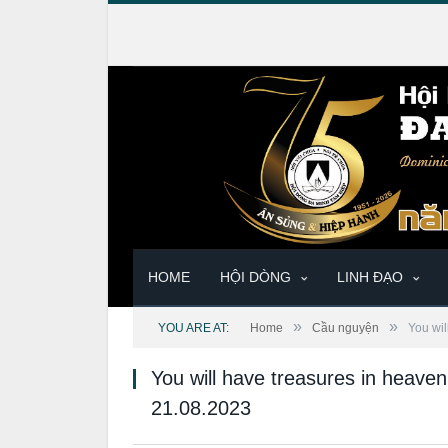
HOME
HỘI DÒNG
LINH ĐẠO
»
»
YOU ARE AT:
Home
Cầu nguyện
You wi
You will have treasures in heav
21.08.2023