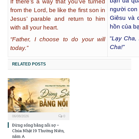
bạn đã qua
If there’s a way that you’ve turned
người con
from the Lord, be like the first son in
Giêsu và 
Jesus’ parable and return to him
hồn của b
with all your heart.
“
L
ạy Cha, 
“Father, I choose to do your will
Cha!”
today.”
RELATED POSTS
06/08/2026
0
Đừng sống bằng nỗi sợ –
Chúa Nhật 19 Thường Niên,
năm A