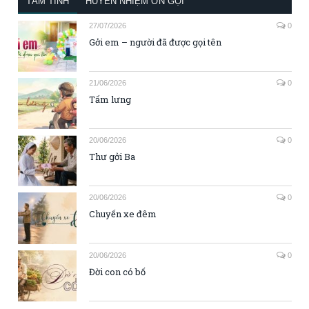
TÂM TÌNH
HUYỀN NHIỆM ƠN GỌI
27/07/2026
0
Gởi em – người đã được gọi tên
21/06/2026
0
Tấm lưng
20/06/2026
0
Thư gởi Ba
20/06/2026
0
Chuyến xe đêm
20/06/2026
0
Đời con có bố