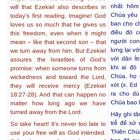
nhất hôm
will that Ezekiel also describes in
Chúa yêu 
today’s first reading. Imagine! God
ban cho ch
loves us so much that he gives us
điều đó c
this freedom, even when it might
người con
mean – like that second son – that
lưng lại 
we turn away from him. But Ezekiel
với dân Í
assures the Israelites of God’s
khi ai đó
promise: when someone turns from
Chúa, họ 
wickedness and toward the Lord,
xót (x. Ed
they will receive mercy (Ezekiel
ra cho dù
18:27-28). And that can happen no
Chúa bao l
matter how long ago we have
turned away from the Lord.
Hãy ghi tâ
trễ để sử
So take heart! It’s never too late to
Thiên Chú
use your free will as God intended.