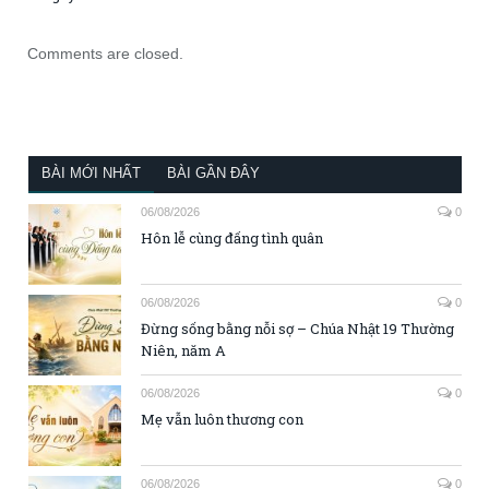
Comments are closed.
BÀI MỚI NHẤT
BÀI GẦN ĐÂY
06/08/2026
0
Hôn lễ cùng đấng tình quân
06/08/2026
0
Đừng sống bằng nỗi sợ – Chúa Nhật 19 Thường
Niên, năm A
06/08/2026
0
Mẹ vẫn luôn thương con
06/08/2026
0