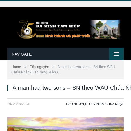
NAVIGATE
»
»
Home
Cầu nguyện
A man had two sons – SN theo WAU
Chúa Nhật 26 Thường Niên A
A man had two sons – SN theo WAU Chúa Nh
ON
28/09/2023
CẦU NGUYỆN
,
SUY NIỆM CHÚA NHẬT