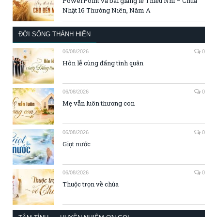
PowerPoint và bài giảng lễ Thiếu Nhi – Chúa
Nhật 16 Thường Niên, Năm A
ĐỜI SỐNG THÁNH HIẾN
06/08/2026
0
Hôn lễ cùng đấng tình quân
06/08/2026
0
Mẹ vẫn luôn thương con
06/08/2026
0
Giọt nước
06/08/2026
0
Thuộc trọn về chúa