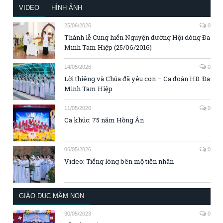
VIDEO
HÌNH ẢNH
25/06/2026
0
Thánh lễ Cung hiến Nguyện đường Hội dòng Đa
Minh Tam Hiệp (25/06/2016)
14/05/2026
0
Lời thiêng và Chúa đã yêu con – Ca đoàn HD. Đa
Minh Tam Hiệp
11/05/2026
0
Ca khúc: 75 năm Hồng Ân
06/05/2026
0
Video: Tiếng lòng bên mộ tiền nhân
GIÁO DỤC MẦM NON
30/05/2023
0