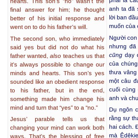
phải là câ
hearts. This son’s “no” wasn’t the
anh ta đã 
final answer for him; he thought
lời ban đầ
better of his initial response and
muốn của 
went on to do his father’s will.
Người con t
The second son, who immediately
nhưng đã 
said yes but did not do what his
cũng
dạy 
father wanted,
also
teaches us that
của chúng 
it’s always possible to change our
thưa vâng
minds and hearts. This son’s yes
một câu đ
sounded like an obedient response
cuối cùng 
to his father, but in the end,
anh và chu
something made him change his
mind and turn that “yes” to a “no.”
Dụ ngôn c
rằng sự th
Jesus’ parable tells us that
hai cách. 
changing your mind can work both
mà Êdêkie
ways. That’s the blessing of free