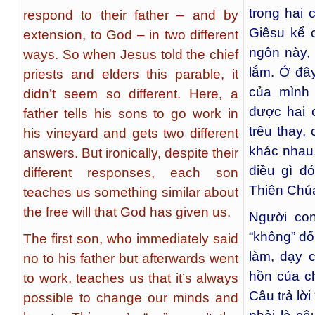
trong hai 
respond to their father – and by
Giêsu kể 
extension, to God – in two different
ngôn này,
ways. So when Jesus told the chief
lắm. Ở đây
priests and elders this parable, it
của mình
didn’t seem so different. Here, a
được hai 
father tells his sons to go work in
trêu thay,
his vineyard and gets two different
khác nhau
answers. But ironically, despite their
điều gì đ
different responses, each son
Thiên Chúa
teaches us something similar about
the free will that God has given us.
Người con
“không” đố
The first son, who immediately said
làm, dạy 
no to his father but afterwards went
hồn của ch
to work, teaches us that it’s always
Câu trả lờ
possible to change our minds and