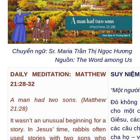
Chuyển ngữ: Sr. Maria Trần Thị Ngọc Hương
Nguồn:
The Word among Us
DAILY MEDITATION: MATTHEW
SUY NIỆM
21:28-32
“Một người 
A man had two sons. (Matthew
Đó không 
21:28)
cho một c
Giêsu, cá
It wasn’t an unusual beginning for a
các câu ch
story. In Jesus’ time, rabbis often
cha họ – v
used stories with two sons who