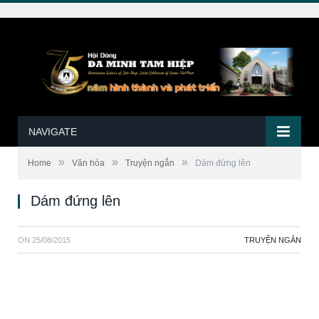
NAVIGATE
»
»
»
Home
Văn hóa
Truyện ngắn
Dám đứng lên
Dám đứng lên
ON
25/08/2015
TRUYỆN NGẮN