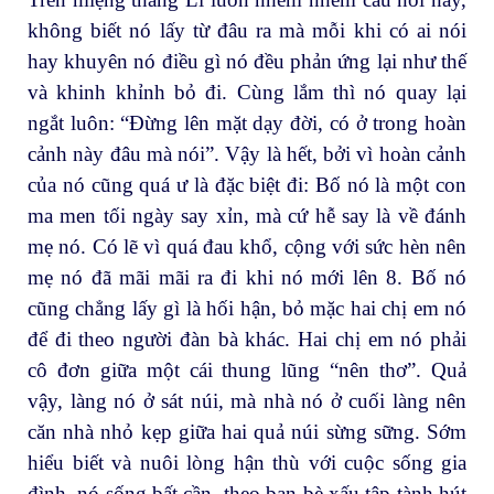
không biết nó lấy từ đâu ra mà mỗi khi có ai nói
hay khuyên nó điều gì nó đều phản ứng lại như thế
và khinh khỉnh bỏ đi. Cùng lắm thì nó quay lại
ngắt luôn: “Đừng lên mặt dạy đời, có ở trong hoàn
cảnh này đâu mà nói”. Vậy là hết, bởi vì hoàn cảnh
của nó cũng quá ư là đặc biệt đi: Bố nó là một con
ma men tối ngày say xỉn, mà cứ hễ say là về đánh
mẹ nó. Có lẽ vì quá đau khổ, cộng với sức hèn nên
mẹ nó đã mãi mãi ra đi khi nó mới lên 8. Bố nó
cũng chẳng lấy gì là hối hận, bỏ mặc hai chị em nó
để đi theo người đàn bà khác. Hai chị em nó phải
cô đơn giữa một cái thung lũng “nên thơ”. Quả
vậy, làng nó ở sát núi, mà nhà nó ở cuối làng nên
căn nhà nhỏ kẹp giữa hai quả núi sừng sững. Sớm
hiểu biết và nuôi lòng hận thù với cuộc sống gia
đình, nó sống bất cần, theo bạn bè xấu tập tành hút