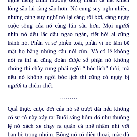
lòng sầu lại càng sầu hơn. Nó cũng suy nghĩ nhiều,
nhưng càng suy nghĩ nó lại càng rối bời, càng ngày
cuộc sống của nó càng lún sâu hơn. Mọi người
nhìn nó đều lắc đầu ngao ngán, riết hồi ai cũng
tránh nó. Phần vì sợ phiền toái, phần vì nó làm bẽ
mặt họ bằng những câu nói cùn. Và có lẽ không
nói ra thì ai cũng đoán được số phận nó không
chóng thì chày cũng phải ngồi “ bóc lịch” thôi, mà
nếu nó không ngồi bóc lịch thì cũng có ngày bị
người ta chém chết.
………
Quả thực, cuộc đời của nó sẽ trượt dài nếu không
có sự cố này xảy ra: Buổi sáng hôm đó như thường
lệ nó xách xe chạy ra quán cà phê nhâm nhi với
bạn bè trong nhóm. Bỗng nó có điện thoại, mặc dù