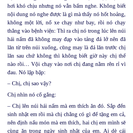
hơi khó chịu nhưng nó vẫn bấm nghe. Không biết
nội dung nó nghe được là gì mà thấy nó hốt hoảng,
không một lời, nổ xe chạy như bay, rồi nó chạy
thẳng vào bệnh viện: Thì ra chị nó trong lúc lên núi
hái nấm đã không may đạp vào tảng đá lở nên đã
lăn từ trên núi xuống, cũng may là đá lăn trước chị
lăn sau chứ không thì không biết giờ này chị thế
nào rồi… Vội chạy vào nơi chị đang nằm rên rỉ vì
đau. Nó lập bập:
– Chị, chị sao vậy?
Chị nhìn nó cố gắng:
– Chị lên núi hái nấm mà em thích ăn đó. Sắp đến
sinh nhật em rồi mà chị chẳng có gì để tặng em cả,
nên định nấu món mà em thích, hai chị em mình sẽ
cùng ăn trong ngày sinh nhật của em. Ai dè cái