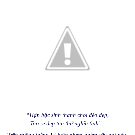
“Hận bậc sinh thành chơi đéo đẹp,
Tao sẽ dẹp tan thứ nghĩa tình”.
Trên miệng thằng Lì luôn nhem nhẻm câu nói này,