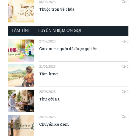
06/08/2026
0
Thuộc trọn về chúa
TÂM TÌNH
HUYỀN NHIỆM ƠN GỌI
27/07/2026
0
Gởi em – người đã được gọi tên
21/06/2026
0
Tấm lưng
20/06/2026
0
Thư gởi Ba
20/06/2026
0
Chuyến xe đêm