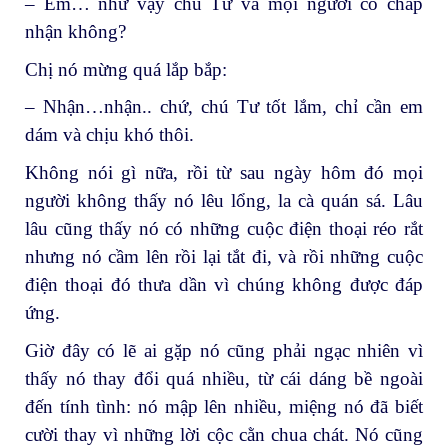
– Em… như vậy chú Tư và mọi người có chấp
nhận không?
Chị nó mừng quá lắp bắp:
– Nhận…nhận.. chứ, chú Tư tốt lắm, chỉ cần em
dám và chịu khó thôi.
Không nói gì nữa, rồi từ sau ngày hôm đó mọi
người không thấy nó lêu lổng, la cà quán sá. Lâu
lâu cũng thấy nó có những cuộc điện thoại réo rắt
nhưng nó cầm lên rồi lại tắt đi, và rồi những cuộc
điện thoại đó thưa dần vì chúng không được đáp
ứng.
Giờ đây có lẽ ai gặp nó cũng phải ngạc nhiên vì
thấy nó thay đổi quá nhiều, từ cái dáng bề ngoài
đến tính tình: nó mập lên nhiều, miệng nó đã biết
cười thay vì những lời cộc cằn chua chát. Nó cũng