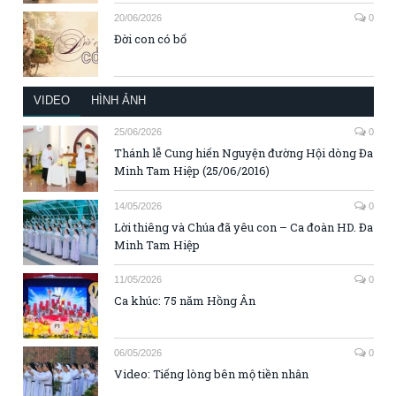
20/06/2026
0
Đời con có bố
VIDEO
HÌNH ẢNH
25/06/2026
0
Thánh lễ Cung hiến Nguyện đường Hội dòng Đa
Minh Tam Hiệp (25/06/2016)
14/05/2026
0
Lời thiêng và Chúa đã yêu con – Ca đoàn HD. Đa
Minh Tam Hiệp
11/05/2026
0
Ca khúc: 75 năm Hồng Ân
06/05/2026
0
Video: Tiếng lòng bên mộ tiền nhân