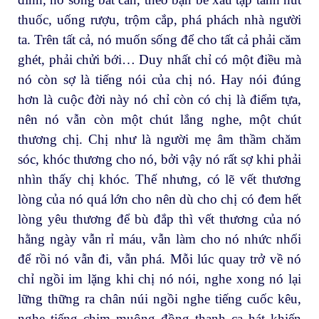
thuốc, uống rượu, trộm cắp, phá phách nhà người
ta. Trên tất cả, nó muốn sống để cho tất cả phải căm
ghét, phải chửi bới… Duy nhất chỉ có một điều mà
nó còn sợ là tiếng nói của chị nó. Hay nói đúng
hơn là cuộc đời này nó chỉ còn có chị là điểm tựa,
nên nó vẫn còn một chút lắng nghe, một chút
thương chị. Chị như là người mẹ âm thầm chăm
sóc, khóc thương cho nó, bởi vậy nó rất sợ khi phải
nhìn thấy chị khóc. Thế nhưng, có lẽ vết thương
lòng của nó quá lớn cho nên dù cho chị có đem hết
lòng yêu thương để bù đắp thì vết thương của nó
hằng ngày vẫn rỉ máu, vẫn làm cho nó nhức nhối
để rồi nó vẫn đi, vẫn phá. Mỗi lúc quay trở về nó
chỉ ngồi im lặng khi chị nó nói, nghe xong nó lại
lững thững ra chân núi ngồi nghe tiếng cuốc kêu,
nghe tiếng chim muông đồng thanh ca hát khiến