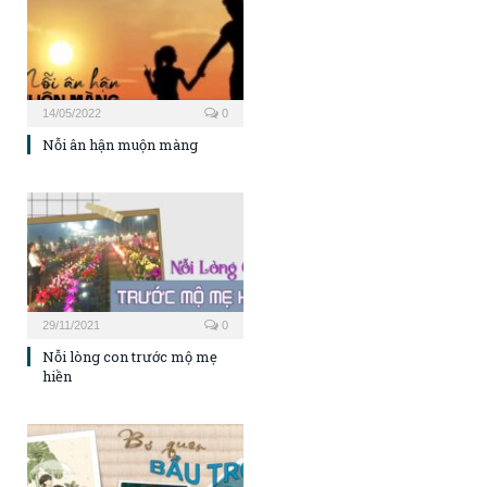
14/05/2022
0
Nỗi ân hận muộn màng
29/11/2021
0
Nỗi lòng con trước mộ mẹ
hiền