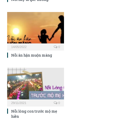
14/05/2022
0
Nỗi ân hận muộn màng
29/11/2021
0
Nỗi lòng con trước mộ mẹ
hiền