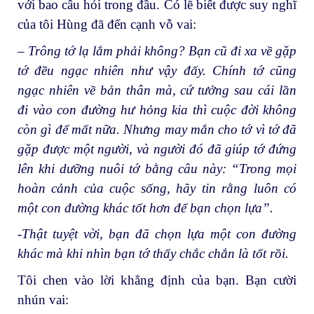
với bao câu hỏi trong đầu. Có lẽ biết được suy nghĩ
của tôi Hùng đã đến cạnh vỗ vai:
– Trông tớ lạ lắm phải không? Bạn cũ đi xa về gặp
tớ đều ngạc nhiên như vậy đấy. Chính tớ cũng
ngạc nhiên về bản thân mà, cứ tưởng sau cái lần
đi vào con đường hư hỏng kia thì cuộc đời không
còn gì để mất nữa. Nhưng may mắn cho tớ vì tớ đã
gặp được một người, và người đó đã giúp tớ đứng
lên khi dưỡng nuôi tớ bằng câu này: “Trong mọi
hoàn cảnh của cuộc sống, hãy tin rằng luôn có
một con đường khác tốt hơn để bạn chọn lựa”.
-Thật tuyệt vời, bạn đã chọn lựa một con đường
khác mà khi nhìn bạn tớ thấy chắc chắn là tốt rồi.
Tôi chen vào lời khẳng định của bạn. Bạn cười
nhún vai: