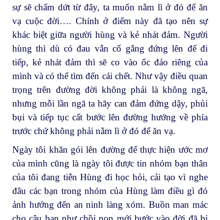
sự sẽ chấm dứt từ đây, ta muốn nằm lì ở đó để ăn
vạ cuộc đời…. Chính ở điểm này đã tạo nên sự
khác biệt giữa người hùng và kẻ nhát đảm. Người
hùng thì dù có đau vẫn cố gắng đứng lên để đi
tiếp, kẻ nhát đảm thì sẽ co vào ốc đảo riêng của
mình và có thể tìm đến cái chết. Như vậy điều quan
trọng trên đường đời không phải là không ngã,
nhưng mỗi lần ngã ta hãy can đảm đứng dậy, phủi
bụi và tiếp tục cất bước lên đường hướng về phía
trước chứ không phải nằm lì ở đó để ăn vạ.
Ngày tôi khăn gói lên đường để thực hiện ước mơ
của mình cũng là ngày tôi được tin nhóm bạn thân
của tôi đang tiễn Hùng đi học hỏi, cải tạo vì nghe
đâu các bạn trong nhóm của Hùng làm điều gì đó
ảnh hưởng đến an ninh làng xóm. Buồn man mác
cho cậu bạn như chồi non mới bước vào đời đã bị