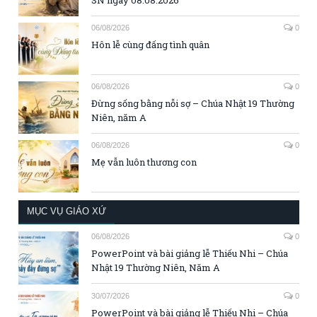
06/08/2026
0
Hôn lễ cùng đấng tình quân
06/08/2026
0
Đừng sống bằng nỗi sợ – Chúa Nhật 19 Thường
Niên, năm A
06/08/2026
0
Mẹ vẫn luôn thương con
MỤC VỤ GIÁO XỨ
06/08/2026
0
PowerPoint và bài giảng lễ Thiếu Nhi – Chúa
Nhật 19 Thường Niên, Năm A
30/07/2026
0
PowerPoint và bài giảng lễ Thiếu Nhi – Chúa