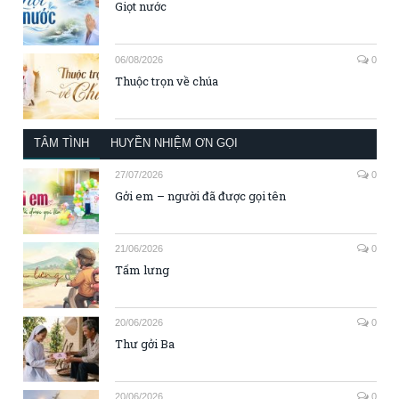
Giọt nước
06/08/2026
0
Thuộc trọn về chúa
TÂM TÌNH
HUYỀN NHIỆM ƠN GỌI
27/07/2026
0
Gởi em – người đã được gọi tên
21/06/2026
0
Tấm lưng
20/06/2026
0
Thư gởi Ba
20/06/2026
0