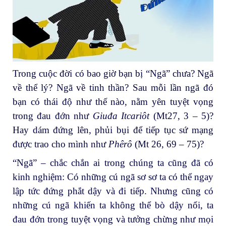
Trong cuộc đời có bao giờ bạn bị “Ngã” chưa? Ngã
về thể lý? Ngã về tinh thần? Sau mỗi lần ngã đó
bạn có thái độ như thế nào, nằm yên tuyệt vọng
trong đau đớn như
Giuđa Itcariôt
(Mt27, 3 – 5)?
Hay dám đứng lên, phủi bụi để tiếp tục sứ mạng
được trao cho mình như
Phêrô
(Mt 26, 69 – 75)?
“Ngã” – chắc chắn ai trong chúng ta cũng đã có
kinh nghiệm: Có những cú ngã sơ sơ ta có thể ngay
lập tức đứng phắt dậy và đi tiếp. Nhưng cũng có
những cú ngã khiến ta không thể bò dậy nổi, ta
đau đớn trong tuyệt vọng và tưởng chừng như mọi