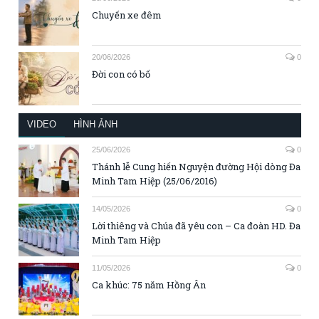
Chuyến xe đêm
20/06/2026
0
Đời con có bố
VIDEO
HÌNH ẢNH
25/06/2026
0
Thánh lễ Cung hiến Nguyện đường Hội dòng Đa
Minh Tam Hiệp (25/06/2016)
14/05/2026
0
Lời thiêng và Chúa đã yêu con – Ca đoàn HD. Đa
Minh Tam Hiệp
11/05/2026
0
Ca khúc: 75 năm Hồng Ân