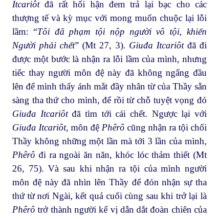
Itcariôt
đã rất hối hận đem trả lại bạc cho các
thượng tế và kỳ mục với mong muốn chuộc lại lỗi
lầm: “
Tôi đã phạm tội nộp người vô tội, khiến
Người phải chết
” (Mt 27, 3).
Giuđa Itcariôt
đã đi
được một bước là nhận ra lỗi lầm của mình, nhưng
tiếc thay người môn đệ này đã không ngẩng đầu
lên để mình thấy ánh mắt đầy nhân từ của Thầy sẵn
sàng tha thứ cho mình, để rồi từ chỗ tuyệt vọng đó
Giuđa Itcariôt
đã tìm tới cái chết. Ngược lại với
Giuđa Itcariôt
, môn đệ
Phêrô
cũng nhận ra tội chối
Thầy không những một lần mà tới 3 lần của mình,
Phêrô
đi ra ngoài ăn năn, khóc lóc thảm thiết (Mt
26, 75). Và sau khi nhận ra tội của mình người
môn đệ này đã nhìn lên Thầy để đón nhận sự tha
thứ từ nơi Ngài, kết quả cuối cùng sau khi trở lại là
Phêrô
trở thành người kế vị dẫn dắt đoàn chiên của