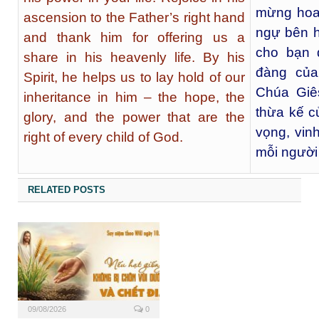
mừng hoan
ascension to the Father’s right hand
ngự bên h
and thank him for offering us a
cho bạn 
share in his heavenly life. By his
đàng của
Spirit, he helps us to lay hold of our
Chúa Giê
inheritance in him – the hope, the
thừa kế c
glory, and the power that are the
vọng, vin
right of every child of God.
mỗi người
RELATED POSTS
09/08/2026
0