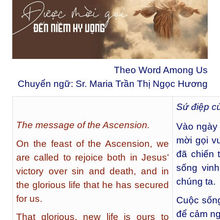
Theo Word Among Us
Chuyển ngữ: Sr. Maria Trần Thị Ngọc Hương
Sứ điệp c
The message of the Ascension.
Vào ngày 
mời gọi v
On the feast of the Ascension, we
đã chiến 
are called to rejoice both in Jesus’
sống vin
victory over sin and death, and in
chúng ta.
the glorious life that he has secured
for us.
Cuộc sống
để cảm ng
That glorious, new life is ours to