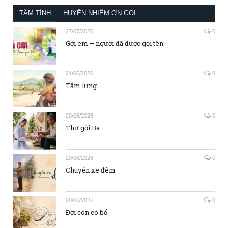
TÂM TÌNH
HUYỀN NHIỆM ƠN GỌI
27/07/2026
0
Gởi em – người đã được gọi tên
21/06/2026
0
Tấm lưng
20/06/2026
0
Thư gởi Ba
20/06/2026
0
Chuyến xe đêm
20/06/2026
0
Đời con có bố