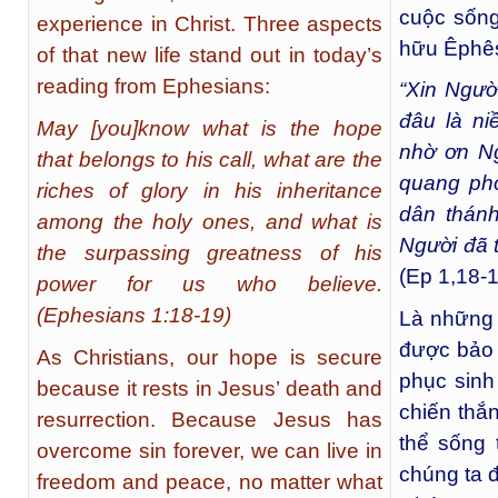
cuộc sống
experience in Christ. Three aspects
hữu Êphê
of that new life stand out in today’s
reading from Ephesians:
“Xin Ngườ
đâu là n
May [you]know what is the hope
nhờ ơn Ng
that belongs to his call, what are the
quang ph
riches of glory in his inheritance
dân thánh
among the holy ones, and what is
Người đã t
the surpassing greatness of his
(Ep 1,18-1
power for us who believe.
(Ephesians 1:18-19)
Là những 
được bảo 
As Christians, our hope is secure
phục sinh
because it rests in Jesus’ death and
chiến thắn
resurrection. Because Jesus has
thể sống 
overcome sin forever, we can live in
chúng ta đ
freedom and peace, no matter what