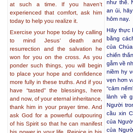
như thế.
at such a time. If you haven’t
an ủi, hã
experienced that comfort, ask him
hôm nay.
today to help you realize it.
Hãy thực 
Exercise your hope today by calling
bằng cách
to mind Jesus’ death and
của Chúa
resurrection and the salvation he
chiến thắ
won for you on the cross. As you
gẫm về nh
ponder such things, you will begin
niềm hy v
to place your hope and confidence
vẹn hơn v
more fully in these truths. And if you
“cảm nếm”
have “tasted” the blessings, here
lành về g
and now, of your eternal inheritance,
Người tro
thank him in your prayer time. And
cầu xin 
ask God for a powerful outpouring
của Người
of his Spirit so that he can manifest
của Người
his power in your life. Rejoice in his