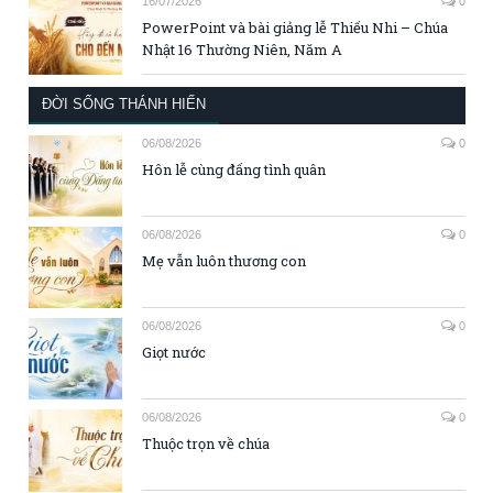
16/07/2026
0
PowerPoint và bài giảng lễ Thiếu Nhi – Chúa
Nhật 16 Thường Niên, Năm A
ĐỜI SỐNG THÁNH HIẾN
06/08/2026
0
Hôn lễ cùng đấng tình quân
06/08/2026
0
Mẹ vẫn luôn thương con
06/08/2026
0
Giọt nước
06/08/2026
0
Thuộc trọn về chúa