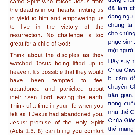
same Spirit who raised Jesus from
đã làm ch
the dead is in our hearts, inviting us
đang ngự 
to yield to him and empowering us
chúng ta
to live in the victory of the
cho chúng
resurrection. No challenge is too
phục sinh
great for a child of God!
một người
Think about the disciples as they
Hãy suy n
watched Jesus being lifted up to
Chúa Giês
heaven. It’s possible that they would
bị cám d
have been tempted to feel
chuyện Ch
abandoned and panicked about
trần gian
their risen Lord leaving the earth.
trong cu
Think of a time in your life when you
như thể C
felt as if Jesus had abandoned you.
Chúa Giês
Jesus’ promise of the Holy Spirit
thể mang 
(Acts 1:5, 8) can bring you comfort