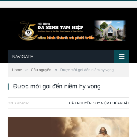
NAVIGATE
»
»
Home
Cầu nguyện
Được mời gọi đến niềm hy vọng
Được mời gọi đến niềm hy vọng
ON
30/05/2025
CẦU NGUYỆN
,
SUY NIỆM CHÚA NHẬT