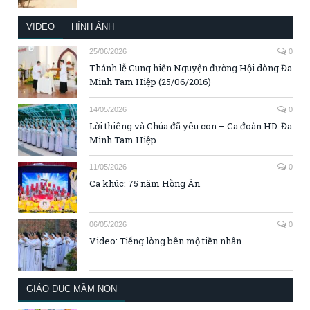
VIDEO
HÌNH ẢNH
25/06/2026
0
Thánh lễ Cung hiến Nguyện đường Hội dòng Đa
Minh Tam Hiệp (25/06/2016)
14/05/2026
0
Lời thiêng và Chúa đã yêu con – Ca đoàn HD. Đa
Minh Tam Hiệp
11/05/2026
0
Ca khúc: 75 năm Hồng Ân
06/05/2026
0
Video: Tiếng lòng bên mộ tiền nhân
GIÁO DỤC MẦM NON