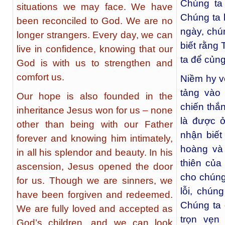
Chúng ta
situations we may face. We have
Chúng ta 
been reconciled to God. We are no
ngày, chún
longer strangers. Every day, we can
biết rằng
live in confidence, knowing that our
ta để củn
God is with us to strengthen and
comfort us.
Niềm hy v
tảng vào
Our hope is also founded in the
chiến thắ
inheritance Jesus won for us – none
là được 
other than being with our Father
nhận biết
forever and knowing him intimately,
hoàng và
in all his splendor and beauty. In his
thiên củ
ascension, Jesus opened the door
cho chúng
for us. Though we are sinners, we
lỗi, chún
have been forgiven and redeemed.
Chúng ta
We are fully loved and accepted as
trọn vẹn
God’s children, and we can look