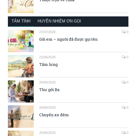
TÂM TÌNH
HUYỀN NHIỆM ƠN GỌI
27/07/2026
0
Gởi em – người đã được gọi tên
21/06/2026
0
Tấm lưng
20/06/2026
0
Thư gởi Ba
20/06/2026
0
Chuyến xe đêm
20/06/2026
0