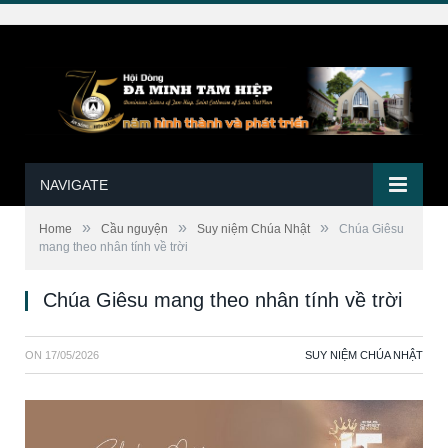
NAVIGATE
»
»
»
Home
Cầu nguyện
Suy niệm Chúa Nhật
Chúa Giêsu
mang theo nhân tính về trời
Chúa Giêsu mang theo nhân tính về trời
ON
17/05/2026
SUY NIỆM CHÚA NHẬT